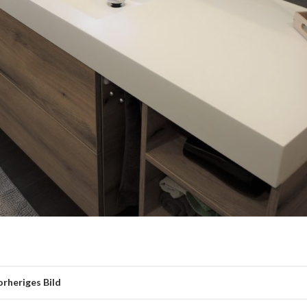
orheriges Bild