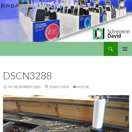
Suchen
Schreinerei David
ZUM
PRIMÄR
INHALT
MENÜ
SPRINGEN
DSCN3288
30. DEZEMBER 2020
2560 × 1920
KÜCHE