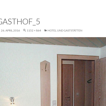
GASTHOF_5
26. APRIL 2016
1152 × 864
HOTEL UND GASTSTÄTTEN