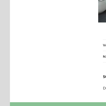
V
N
S
D